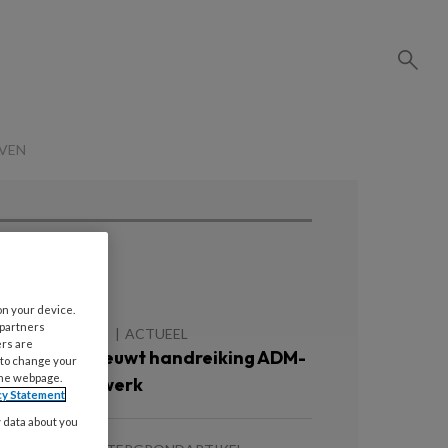
VEN
ees ook
on your device.
 partners
 AUGUSTUS 2026
ACTUEEL
ers are
rimbos vernieuwt handreiking ADM-
 to change your
the webpage.
eleid op het werk
cy Statement
y data about you