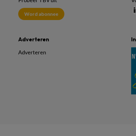
Probeer TBV uit
Vo
Word abonnee
Adverteren
I
Adverteren