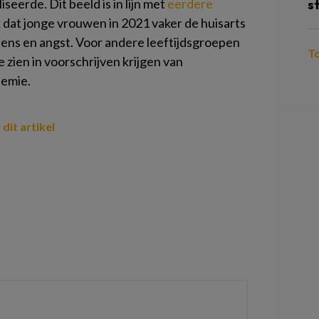
seerde. Dit beeld is in lijn met
eerdere
s
k dat jonge vrouwen in 2021 vaker de huisarts
ns en angst. Voor andere leeftijdsgroepen
T
zien in voorschrijven krijgen van
demie.
 dit artikel