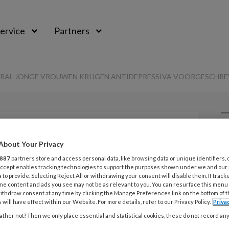
ervice
Partners
RAL JONGE VROUWEN KRIJGEN ANTIDEPRESSIVA VOORGESCHRE
L
About Your Privacy
Opslaan
Reacties
Delen
0
887
partners store and access personal data, like browsing data or unique identifiers, 
 Accept enables tracking technologies to support the purposes shown under we and our
7
rouwen krijgen
 to provide. Selecting Reject All or withdrawing your consent will disable them. If track
T
me content and ads you see may not be as relevant to you. You can resurface this menu
ithdraw consent at any time by clicking the Manage Preferences link on the bottom of 
b
a voorgeschreven
 will have effect within our Website. For more details, refer to our Privacy Policy.
Priva
ther not? Then we only place essential and statistical cookies, these do not record an