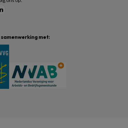
lg ons op:
n samenwerking met: