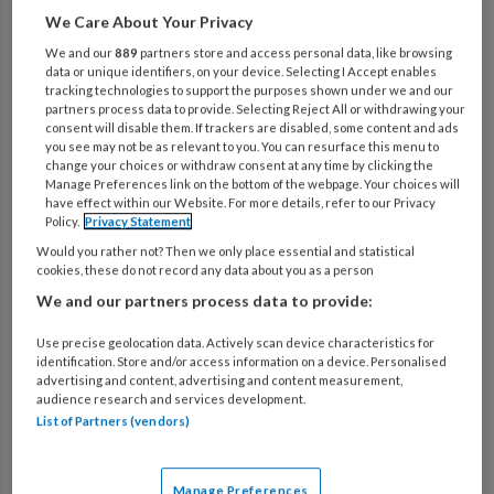
9 NOVEMBER 2019
WET EN ETHIEK
We Care About Your Privacy
Het belang van de Beroepscode
We and our
889
partners store and access personal data, like browsing
data or unique identifiers, on your device. Selecting I Accept enables
tracking technologies to support the purposes shown under we and our
partners process data to provide. Selecting Reject All or withdrawing your
consent will disable them. If trackers are disabled, some content and ads
9 NOVEMBER 2019
WET EN ETHIEK
you see may not be as relevant to you. You can resurface this menu to
Tuchtrecht voor de
change your choices or withdraw consent at any time by clicking the
Manage Preferences link on the bottom of the webpage. Your choices will
verzekeringsarts werkzaam bij
have effect within our Website. For more details, refer to our Privacy
Policy.
Privacy Statement
of voor UWV
Would you rather not? Then we only place essential and statistical
cookies, these do not record any data about you as a person
We and our partners process data to provide:
9 NOVEMBER 2019
WET EN ETHIEK
Use precise geolocation data. Actively scan device characteristics for
Tuchtzaken tegen UWV-
identification. Store and/or access information on a device. Personalised
verzekeringsartsen 2010-2017
advertising and content, advertising and content measurement,
audience research and services development.
List of Partners (vendors)
9 NOVEMBER 2019
WET EN ETHIEK
Manage Preferences