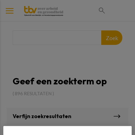
Geef een zoekterm op
( 896 RESULTATEN )
Verfijn zoekresultaten