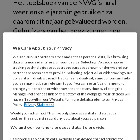
Het toetsboek van de NVVG is nu al
weer enkele jaren in gebruik en zal
daarom dit najaar geëvalueerd worden.
Gebruikers van het boek kunnen nog
tot 15 november punten aandragen
voor deze tweejaarlijkse
We Care About Your Privacy
evaluatieronde.
We and our
887
partners store and access personal data, like browsing
data or unique identifiers, on your device. Selecting I Accept enables
tracking technologies to support the purposes shown under we and our
De NVVG is niet alleen geïnteresseerd in
partners process data to provide. Selecting Reject All or withdrawing your
consent will disable them. If trackers are disabled, some content and ads
feedback, maar zoekt ook mensen die bereid
you see may not be as relevant to you. You can resurface this menu to
change your choices or withdraw consent at any time by clicking the
zijn om het nieuwe toetsboek voor
Manage Preferences link on the bottom of the webpage. Your choices will
verschijning te reviewen. Zowel AIOS,
have effect within our Website. For more details, refer to our Privacy
Policy.
Privacy Statement
praktijkopleiders als opleiders van de
Would you rather not? Then we only place essential and statistical
opleidingsinstituten en –instellingen zijn
cookies, these do not record any data about you as a person
welkom om hieraan deel te nemen. Inhoudelijk
We and our partners process data to provide:
komt het reviewen neer op het doornemen van
Use precise geolocation data. Actively scan device characteristics for