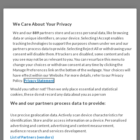
Op TBV-online plaatsen we
interessante onderzoeken van aios.
We Care About Your Privacy
Deze keer: Anouk Scheepers met haar
We and our
889
partners store and access personal data, like browsing
data or unique identifiers, on your device. Selecting I Accept enables
onderzoek
Zwanger en werk. Waarom
tracking technologies to support the purposes shown under we and our
partners process data to provide. Selecting Reject All or withdrawing your
bezoeken zwangere vrouwen de
consent will disable them. If trackers are disabled, some content and ads
bedrijfsarts niet (vaker) preventief?
you see may not be as relevant to you. You can resurface this menu to
change your choices or withdraw consent at any time by clicking the
Manage Preferences link on the bottom of the webpage. Your choices will
have effect within our Website. For more details, refer to our Privacy
Anouk Scheepers, bedrijfsarts bij Human
Policy.
Privacy Statement
Capital Care, deed in het kader van haar
Would you rather not? Then we only place essential and statistical
cookies, these do not record any data about you as a person
opleiding onderzoek naar zwangere
We and our partners process data to provide:
werkenden en hun relatie tot de bedrijfsarts.
Hoewel al in 2007 werd aangeraden om een
Use precise geolocation data. Actively scan device characteristics for
identification. Store and/or access information on a device. Personalised
preventief bezoek te plannen bij
advertising and content, advertising and content measurement,
audience research and services development.
zwangerschap, gaan vrouwen vaak pas bij
List of Partners (vendors)